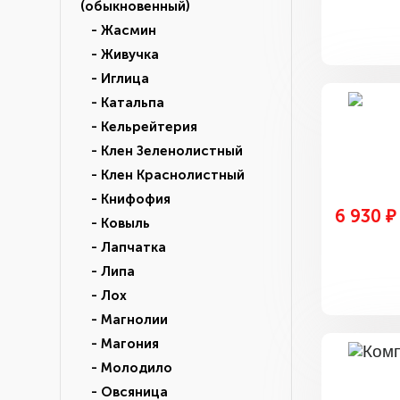
(обыкновенный)
- Жасмин
- Живучка
- Иглица
- Катальпа
- Кельрейтерия
- Клен Зеленолистный
- Клен Краснолистный
- Книфофия
6 930 ₽
- Ковыль
- Лапчатка
- Липа
- Лох
- Магнолии
- Магония
- Молодило
- Овсяница