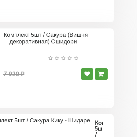
Комплект
5шт
/
Сакура
(Вишня
декорати
Ошидори
7 920 ₽
Комплект
5шт
/