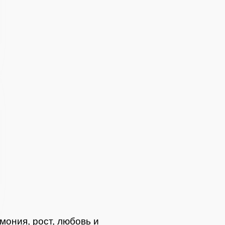
вная)
ая
мония, рост, любовь и