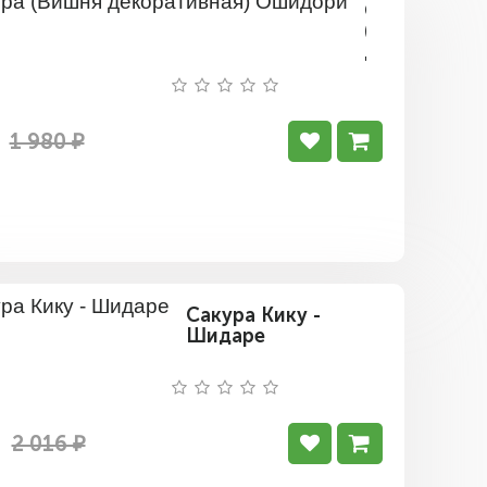
Сакура
(Вишня
декоративна
Ошидори
1 980 ₽
Сакура Кику -
Шидаре
2 016 ₽