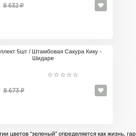
декорати
8 632 ₽
Ошидори
Комплект
5шт
/
Штамбов
Сакура
Кику
-
8 673 ₽
Шидаре
гии цветов “зеленый” определяется как жизнь, гар