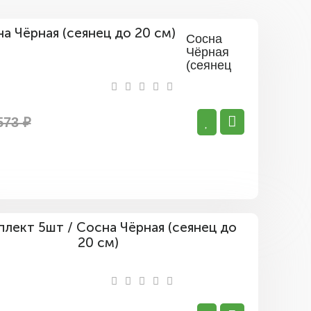
Сосна
Чёрная
(сеянец
до 20
см)
573 ₽
Комплект
5шт
/
Сосна
Чёрная
(сеянец