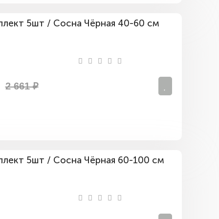
Комплект
5шт
/
Сосна
Чёрная
40-
60
2 661 ₽
см
Комплект
5шт
/
Сосна
Чёрная
60-