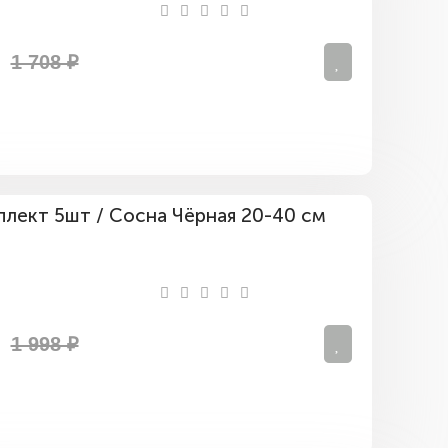
1 708 ₽
Комплект
5шт
/
Сосна
Чёрная
20-
40
1 998 ₽
см