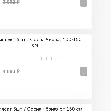
100
3 892 ₽
см
Комплект
5шт
/
Сосна
Чёрная
100-
150
4 690 ₽
см