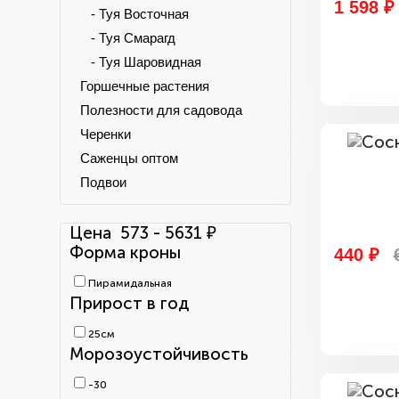
1 598 ₽
- Туя Восточная
- Туя Смарагд
- Туя Шаровидная
Горшечные растения
Полезности для садовода
Черенки
Саженцы оптом
Подвои
Цена
573
-
5631
₽
Форма кроны
440 ₽
Пирамидальная
Прирост в год
25см
Морозоустойчивость
-30