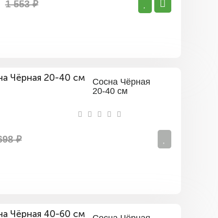
до
1 553 ₽
20
см)
Сосна Чёрная
20-40 см
698 ₽