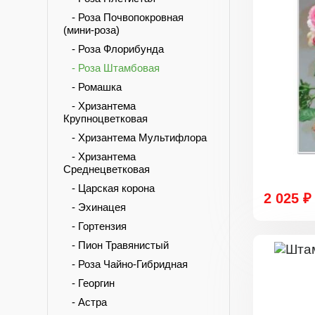
- Роза Почвопокровная
(мини-роза)
- Роза Флорибунда
- Роза Штамбовая
- Ромашка
- Хризантема
Крупноцветковая
- Хризантема Мультифлора
- Хризантема
Среднецветковая
- Царская корона
2 025 ₽
- Эхинацея
- Гортензия
- Пион Травянистый
- Роза Чайно-Гибридная
- Георгин
- Астра