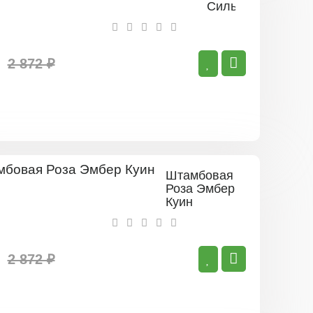
Сильве
Джюбилей
2 872 ₽
Штамбовая
Роза Эмбер
Куин
2 872 ₽