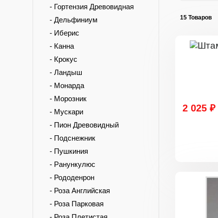
- Гортензия Древовидная
15 Товаров
- Дельфиниум
- Иберис
- Канна
- Крокус
- Ландыш
- Монарда
- Морозник
2 025 ₽
- Мускари
- Пион Древовидный
- Подснежник
- Пушкиния
- Ранункулюс
- Рододенрон
- Роза Английская
- Роза Парковая
- Роза Плетистая